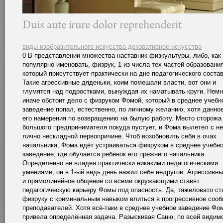
виды изобразительного искусства декоративное искусство
0 В представлении множества наставник физкультуры, либо, как 
популярно именовать, физрук, 1 из числа тех частей образования
который присутствует практически на дне педагогического состав
Такие агрессивные дяденьки, коим помешали власти, вот они и
глумятся над подростками, вынуждая их наматывать круги. Нем
иначе обстоит дело с физруком Фомой, который в среднее учебн
заведение попал, естественно, по личному желанию, хотя данно
его намерения по возвращению на былую работу. Место сторожа
большого предпринимателя покуда пустует, и Фома вылетел с не
лично нескладной первопричине. Чтоб возобновить себя в очах
начальника, Фома идёт устраиваться физруком в среднее учебн
заведение, где обучается ребёнок его прежнего начальника.
Определенно не владея практически никакими педагогическими
умениями, он в 1-ый ведь день нажил себе недругов. Агрессивны
и прямолинейное общение со всеми окружающими ставят
педагогическую карьеру Фомы под опасность. Да, тяжеловато ст
физруку с криминальным навыком влиться в прогрессивное соо
преподавателей. Хотя всё-таки в среднее учебное заведение Фо
привела определённая задача. Разыскивая Саню, по всей видим