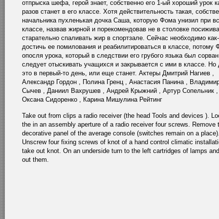
отпрыска шефа, герой знает, собственно его 1-ый хороший урок к
разов станет в его классе. Хотя действительность такая, собств
начальника пухленькая дочка Саша, которую Фома унизил при в
классе, назвав жирной и порекомендовав не в столовке посижива
старательно спаливать жир в спортзале. Сейчас необходимо как-
достичь ее помилования и реабилитироваться в классе, потому 
опосля урока, который в следствии его грубого языка был сорван
следует отыскивать учащихся и закрывается с ими в классе. Но
это в первый-то день, или еще станет. Актеры Дмитрий Нагиев ,
Александр Гордон , Полина Гренц , Анастасия Панина , Владими
Сычев , Даниил Вахрушев , Андрей Крыжний , Артур Сопельник ,
Оксана Сидоренко , Карина Мишулина Рейтинг
Take out from clips a radio receiver (the head Tools and devices ). L
the in an assembly aperture of a radio receiver four screws. Remove 
decorative panel of the average console (switches remain on a place)
Unscrew four fixing screws of knot of a hand control climatic installat
take out knot. On an underside turn to the left cartridges of lamps an
out them.